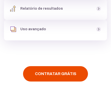
Ao criar um site você tem acesso a um
banco de fotos
,
uma biblioteca de imagens, com milhares de
opções
Relatório de resultados
gratuitas
para usar dentro do site, podendo
criar até
galeria de imagens
, e deixá-lo atrativo para clientes.
Você tem acesso aos
resultados do seu site
, como
páginas mais visitadas
e
origem dos acessos
, para
Uso avançado
entender se o site está
performando bem,
e ainda tem
acesso ao Google Analytics.
Assim que você criar um site é possível
instalar
códigos personalizados
,
configurar multi-idiomas
,
fazer
integração
com
YouTube, Google Maps ou
Facebook
, tudo
com poucos cliques.
CONTRATAR GRÁTIS