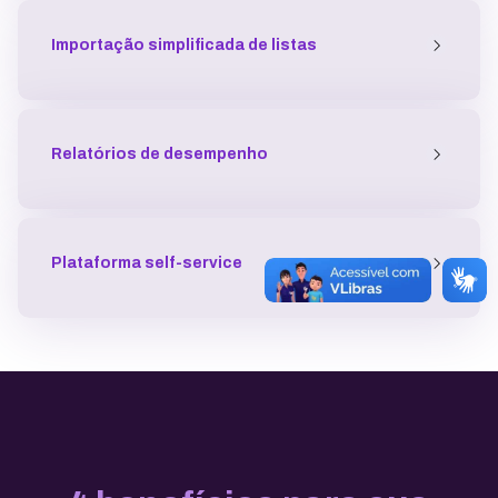
Importação simplificada de listas
Relatórios de desempenho
Plataforma self-service