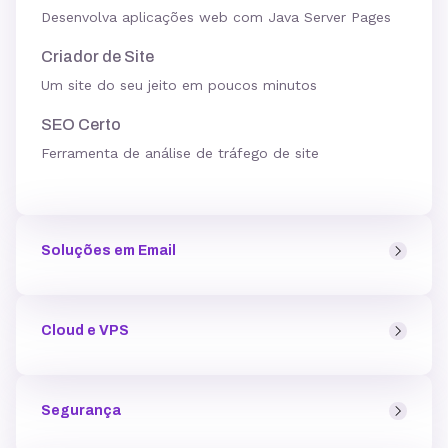
Desenvolva aplicações web com Java Server Pages
Criador de Site
Um site do seu jeito em poucos minutos
SEO Certo
Ferramenta de análise de tráfego de site
Soluções em Email
Email Profissional
Cloud e VPS
Tenha um endereço de email em que as pessoas
confiem
Hospedagem Cloud
SMTP Transacional
Segurança
Ambiente dedicado perfeito para projetos de larga
Facilite suas rotinas com emails automáticos